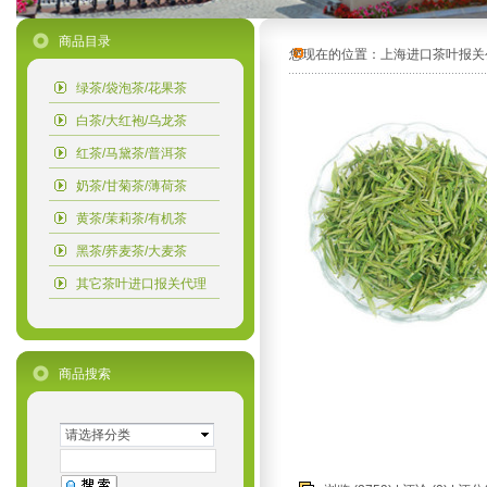
商品目录
您现在的位置：
上海进口茶叶报关
绿茶/袋泡茶/花果茶
白茶/大红袍/乌龙茶
红茶/马黛茶/普洱茶
奶茶/甘菊茶/薄荷茶
黄茶/茉莉茶/有机茶
黑茶/荞麦茶/大麦茶
其它茶叶进口报关代理
商品搜索
请选择分类