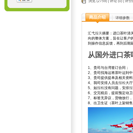
浏览 (2759) |
评论
(0) | 评
商品介绍
详细参数
汇弋
报关
摘要：进口茶叶清
向的整体方案，旨在让客户
到操作信息反馈，再到后期
从国外进口茶
1、贵司与台湾签订合同；
2、贵司找海运将茶叶运到
3、贵司提供提单及相关资
4、我司安排人员去
报检
大厅
5、如
报检
没有问题，安排
报
6、交完税后，提前预定动
7、标签无异议，货物放行
8、出卫生证（茶叶上架销