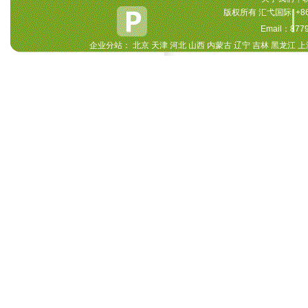
版权所有
汇弋国际
+8
Email：87
企业分站：
北京
天津
河北
山西
内蒙古
辽宁
吉林
黑龙江
上